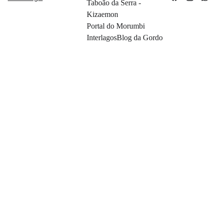
Taboão da Serra - 
Kizaemon
Portal do Morumbi
Interlagos
Blog da Gordo
Wool
Sweat
er
R$50.00